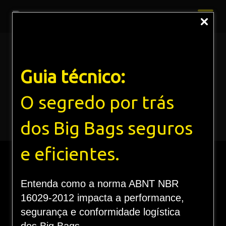
Impacto dos Big Bags na cadeia
Guia técnico:
produtiva de alimentos
O segredo por trás
Home
Blog
Impacto dos Big Bags na cadeia produtiva de
alimentos
dos Big Bags seguros
e eficientes.
Entenda como a norma ABNT NBR
16029-2012 impacta a performance,
IMPACTO DOS BIG
segurança e conformidade logística