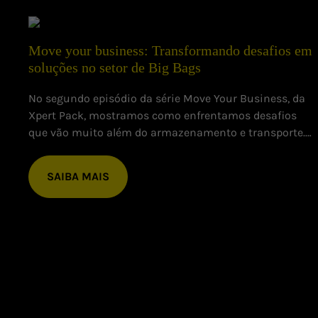
Move your business: Transformando desafios em
soluções no setor de Big Bags
No segundo episódio da série Move Your Business, da
Xpert Pack, mostramos como enfrentamos desafios
o
que vão muito além do armazenamento e transporte.
Para nós, é essencial entender as dores específicas de
cada cliente para oferecer soluções que realmente
SAIBA MAIS
fazem a diferença.