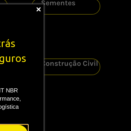
Sementes
trás
eguros
al
Construção Civil
NT NBR
ormance,
gística