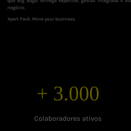
que Big Bags: entrega expertise, gestão integrada e 
negócio.
Xpert Pack. Move your business.
+
3.000
Colaboradores ativos