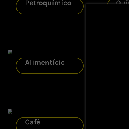
Petroquímico
Quí
Alimentício
Açu
Café
Lar