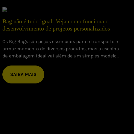
Bag não é tudo igual: Veja como funciona o
desenvolvimento de projetos personalizados
Os Big Bags são peças essenciais para o transporte e
armazenamento de diversos produtos, mas a escolha
O
da embalagem ideal vai além de um simples modelo
c
padrão. Diferentes setores possuem necessidades
r
específicas, e é por isso que a Xpert Pack desenvolve
e
SAIBA MAIS
soluções personalizadas para garantir segurança e
2
eficiência em qualquer aplicação.