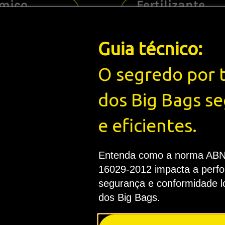
mico
Fertilizante
Guia técnico:
O segredo por 
dos Big Bags s
car
Nutrição Anim
e eficientes.
Entenda como a norma AB
16029-2012 impacta a perf
segurança e conformidade lo
dos Big Bags.
anja
Mineração