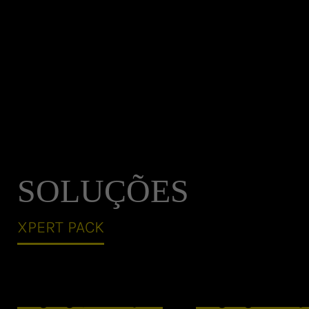
SOLUÇÕES
XPERT PACK
Big Bag Quatro Alças
Big Bag Uma Alç