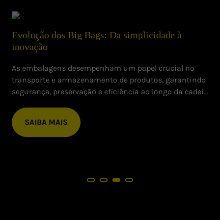
Evolução dos Big Bags: Da simplicidade à
inovação
As embalagens desempenham um papel crucial no
transporte e armazenamento de produtos, garantindo
segurança, preservação e eficiência ao longo da cadeia
produtiva. Entre as muitas soluções desenvolvidas ao
longo do tempo, os Big Bags se destacam como uma
SAIBA MAIS
das inovações mais importantes para o
armazenamento de grandes volumes.