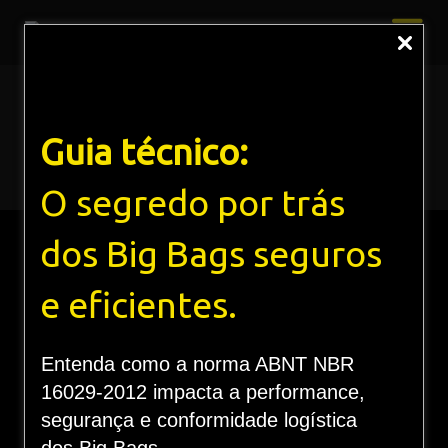
Política de Privacidade
Guia técnico:
Home
Política de Privacidade
O segredo por trás
dos Big Bags seguros
e eficientes.
Entenda como a norma ABNT NBR
Conheça nossa Política da
16029-2012 impacta a performance,
Qualidade
segurança e conformidade logística