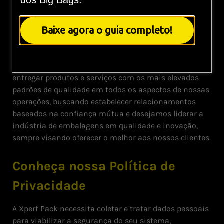
dos Big Bags.
A Xpert Pack tem o compromisso de buscar soluções
inovadoras para otimizar as cadeias produtivas e
Baixe agora o guia completo!
atender às necessidades dos consumidores,
produzindo embalagens que maximize a eficiência
dos recursos, aumente a produtividade e reduza as
perdas. A partir desse compromisso, almejamos
entregar produtos e serviços com os mais elevados
padrões de qualidade em todos os aspectos de nossas
operações, buscando estabelecer relacionamentos
baseados na confiança mútua e desejamos liderar a
indústria de embalagens em qualidade e inovação,
sempre visando oferecer o melhor aos nossos clientes.
Conheça nossa Política de
Privacidade
A Xpert Pack necessita coletar e tratar dados pessoais
para viabilizar a segurança do seu sistema,