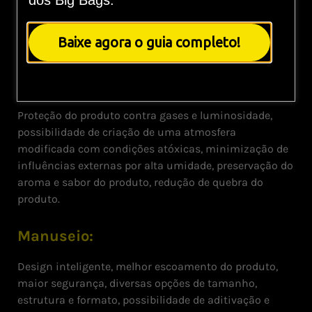
dos Big Bags.
acondicionamento de grãos, pós, produtos de origem
química, além de produtos com destinação
Baixe agora o guia completo!
alimentícia.
Shelf-life:
Proteção do produto contra gases e luminosidade,
possibilidade de criação de uma atmosfera
modificada com condições atóxicas, minimização de
influências externas por alta umidade, preservação do
aroma e sabor do produto, redução de quebra do
produto.
Manuseio:
Design inteligente, melhor escoamento do produto,
maior segurança, diversas opções de tamanho,
estrutura e formato, possibilidade de aditivação e