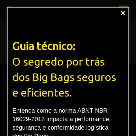
Liner
Guia técnico:
Home
Soluções
Liners Especiais
Liner
O segredo por trás
dos Big Bags seguros
LINER
e eficientes.
Entenda como a norma ABNT NBR
O liner é um revestimento para o contentor flexível,
16029-2012 impacta a performance,
indicado para impermeabilizar, proporcionar um
segurança e conformidade logística
melhor escoamento do produto e proteger o conteúdo
de agentes externos. É amplamente utilizado no