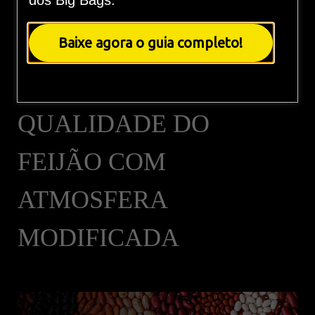
dos Big Bags.
EMBALAGENS
HERMÉTICAS:
Baixe agora o guia completo!
PROTEGENDO A
QUALIDADE DO
FEIJÃO COM
ATMOSFERA
MODIFICADA