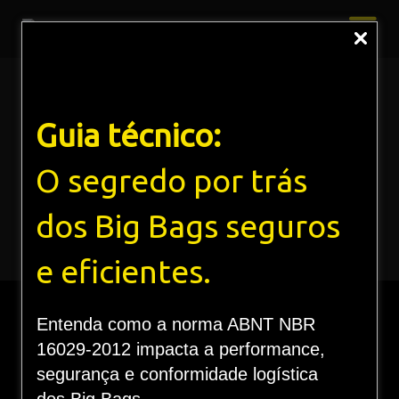
Embalagens Herméticas: Protegendo a
Guia técnico:
qualidade do feijão com atmosfera
modificada
O segredo por trás
Home
Blog
dos Big Bags seguros
Embalagens Herméticas: Protegendo a qualidade do
feijão com atmosfera modificada
e eficientes.
Entenda como a norma ABNT NBR
16029-2012 impacta a performance,
segurança e conformidade logística